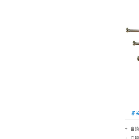
相
自锁
自锁