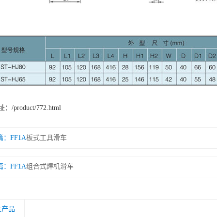
址：
/product/772.html
篇：
板式工具滑车
篇：
组合式焊机滑车
关产品