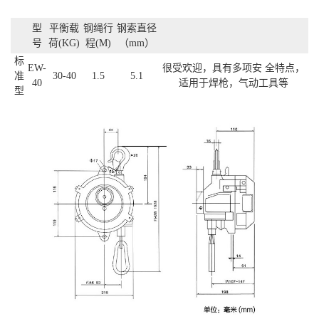
型
平衡载
钢绳行
钢索直径
号
荷(KG)
程(M)
（mm）
标
EW-
很受欢迎，具有多项安 全特点，
准
30-40
1.5
5.1
40
适用于焊枪，气动工具等
型